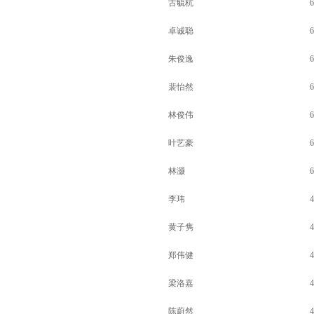
古毓杭
6
卓诚聪
6
朱俊逸
6
裴怡然
6
林俊伟
6
叶艺豪
6
林灏
6
李玮
4
黄子隽
4
郑伟健
4
梁洛嘉
4
陈蔚然
4