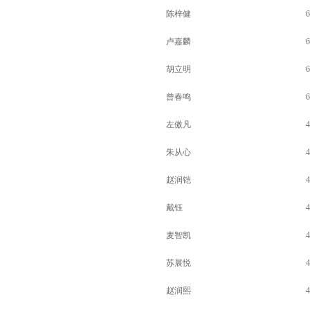
陈梓健
6
卢嘉麟
6
胡立明
6
曾春鸣
6
左傲凡
4
朱从心
4
赵润铠
4
戴钰
4
麦智凯
4
苏展悦
4
赵润熙
4