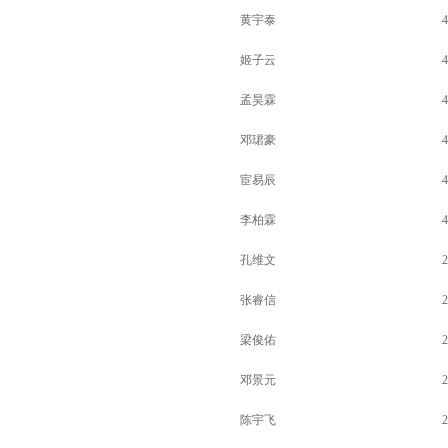
黄宇泰
4
姬子云
4
孟昊霖
4
邓珺豪
4
宦易辰
4
李柏霖
4
孔维文
2
张睿信
2
梁俊佑
2
邓景元
2
陈宇飞
2