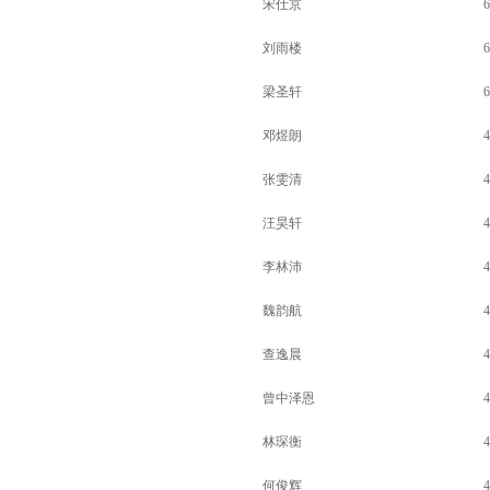
宋仕京
6
刘雨楼
6
梁圣轩
6
邓煜朗
4
张雯清
4
汪昊轩
4
李林沛
4
魏韵航
4
查逸晨
4
曾中泽恩
4
林琛衡
4
何俊辉
4