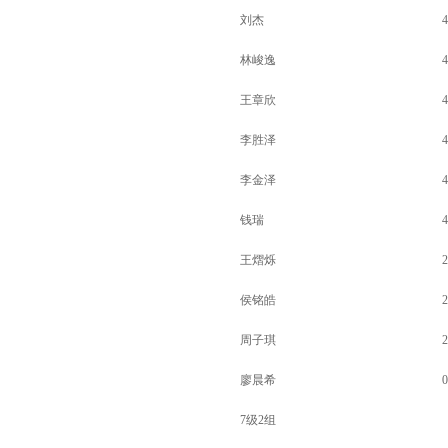
刘杰
4
林峻逸
4
王章欣
4
李胜泽
4
李金泽
4
钱瑞
4
王熠烁
2
侯铭皓
2
周子琪
2
廖晨希
0
7级2组