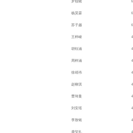
罗锐铭
6
杨昊霖
6
苏子越
6
王梓峻
4
胡钰涵
4
周梓涵
4
徐靖祎
4
赵柳淇
4
曹琦曼
4
刘安瑶
4
李致铭
4
龚玺礼
4