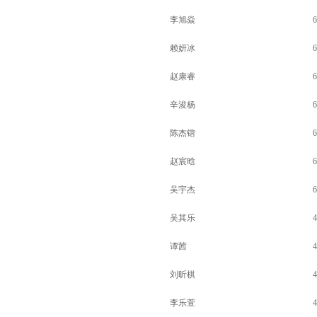
李旭焱
6
赖妍冰
6
赵康睿
6
辛浚杨
6
陈杰锴
6
赵宸晗
6
吴宇杰
6
吴其乐
4
谭茜
4
刘昕棋
4
李乐萱
4