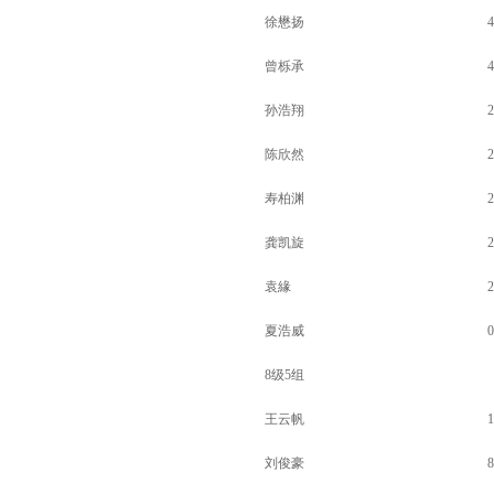
徐懋扬
4
曾栎承
4
孙浩翔
2
陈欣然
2
寿柏渊
2
龚凯旋
2
袁緣
2
夏浩威
0
8级5组
王云帆
1
刘俊豪
8