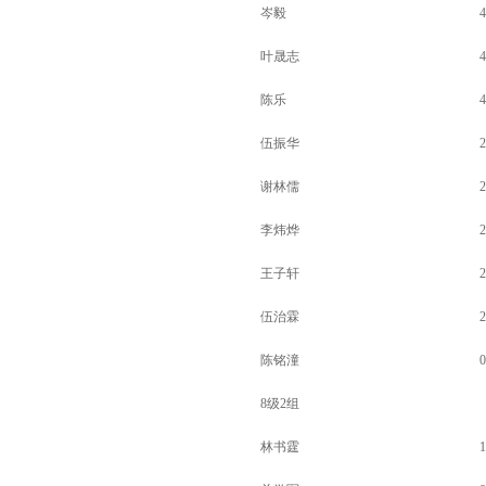
岑毅
4
叶晟志
4
陈乐
4
伍振华
2
谢林儒
2
李炜烨
2
王子轩
2
伍治霖
2
陈铭潼
0
8级2组
林书霆
1