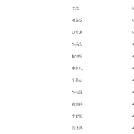
李续
6
潘昱丞
6
赵梓豪
6
陈禹安
4
柳鸿羽
4
奉妍杞
4
朱善超
4
陈楷源
4
黄渝婷
4
李智恒
4
倪沐风
4