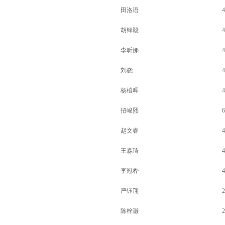
田洛语
4
胡铎毅
4
李昕娜
4
刘骁
4
杨植晖
4
招峻熙
6
赵文睿
4
王淼琦
4
李冠桦
4
严钰翔
2
陈梓灏
2