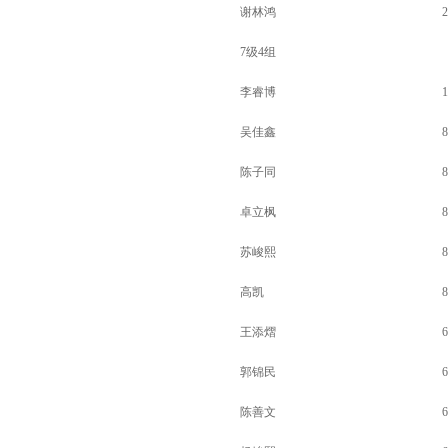
谢林鸿
2
7级4组
李睿博
1
吴佳鑫
8
陈子同
8
卓立枫
8
苏峻熙
8
高凯
8
王添熠
6
郭锦民
6
陈善文
6