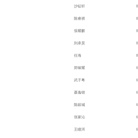
沙钲轩
8
陈睿祺
8
張耀麒
8
刘承昊
8
任海
8
郑镓耀
6
武子粤
6
聂逸锴
6
陈鋑城
6
张家沁
6
王瞳洱
6