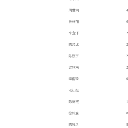
周世桐
4
曾梓翔
6
李宜泽
2
陈滢冰
2
陈泓宇
2
梁兆南
2
李雨琦
0
7级5组
陈德熙
1
徐翰森
8
陈镜名
8