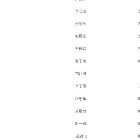
李明道
2
吴涛硕
2
邬晨阳
2
王梓霖
2
覃子翰
0
7级3组
李子墨
1
巫思乐
8
苏展恒
8
谢一檀
8
成达浩
8