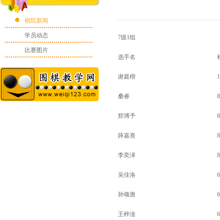
棋院新闻
学员动态
7级1组
比赛图片
选手名
谢庭楷
1
桑睿
8
郑博予
8
薛嘉熹
8
李奕泽
8
吴佳洛
6
孙颂唐
6
王梓淦
6