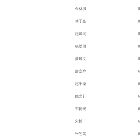
金林博
8
傅子豪
8
赵译同
8
杨皓傅
8
潘铎文
8
廖嘉烨
6
赵千粟
6
姚文轩
6
韦衍光
6
宋博
6
张朔闻
6