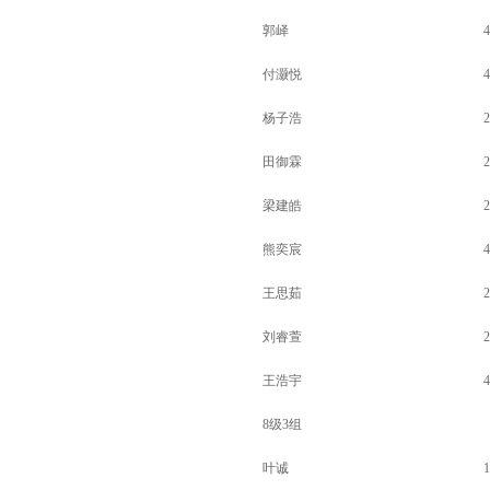
郭峄
4
付灏悦
4
杨子浩
2
田御霖
2
梁建皓
2
熊奕宸
4
王思茹
2
刘睿萱
2
王浩宇
4
8级3组
叶诚
1