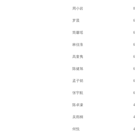
周小岩
8
罗晨
6
简馨瑶
6
林佳淮
6
高童隽
6
陈健旭
6
孟子韬
6
张宇航
6
陈卓濠
4
吴雨桐
4
何悦
4