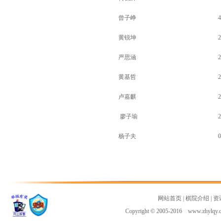
曾子峥
4
黄锐坤
2
严思涵
2
黄基哲
2
卢嘉麒
2
廖子瑜
2
杨子夫
0
网站首页
|
棋院介绍
|
资
Copyright © 2005-2016 www.zh