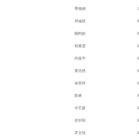
季颂桐
1
邓城煜
8
顾昀皓
8
程雅雯
6
尚俊宇
6
黄浩然
6
余荣祥
6
陈睿
6
许艺庭
6
史轩阳
6
罗文悦
6