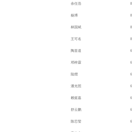
余任浩
8
杨博
8
林国斌
8
王可名
8
陶首道
6
邓梓霖
6
陆熠
6
潘光照
6
赖挺嘉
6
舒云鹏
6
陈芯莹
6