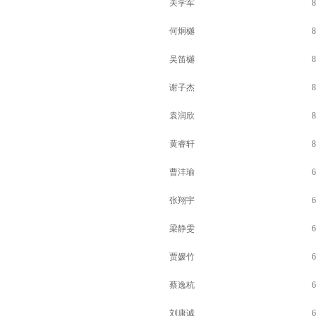
关学军
8
何炯樾
8
吴笛樾
8
谢子杰
8
袁润欣
8
黄睿轩
8
曹沣瑜
6
张翔宇
6
梁静雯
6
贾媛竹
6
蔡逸杭
6
刘康诚
6