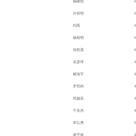
杨峻熙
6
许煜明
6
刘禹
6
杨植明
6
张凯晨
6
吴彦璋
4
赖海宇
4
罗熙闳
4
邓越辰
4
于圣杰
4
幸弘隽
6
谢宇燊
4