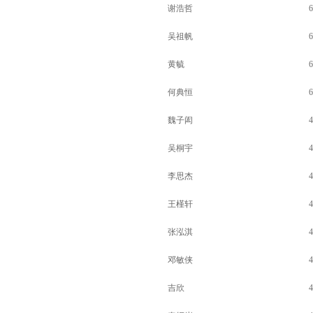
谢浩哲
6
吴祖帆
6
黄毓
6
何典恒
6
魏子闳
4
吴桐宇
4
李思杰
4
王槿轩
4
张泓淇
4
邓敏侠
4
吉欣
4