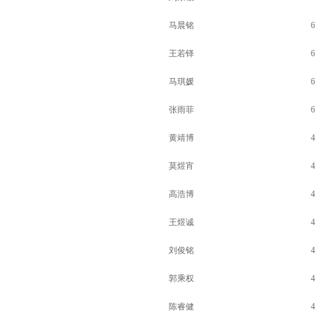
马晨铭
6
王若铎
6
马琪媛
6
张雨菲
6
黄靖博
4
莫煜宵
4
高浩博
4
王煜诚
4
刘俊铭
4
郭乘权
4
陈睿健
4