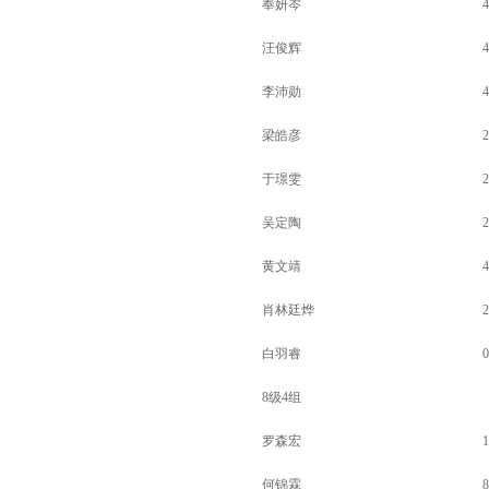
奉妍岑
4
汪俊辉
4
李沛勋
4
梁皓彦
2
于璟雯
2
吴定陶
2
黄文靖
4
肖林廷烨
2
白羽睿
0
8级4组
罗森宏
1
何锦霖
8