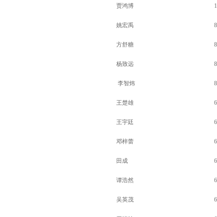
贾鸿博
1
姚宏禹
8
方舒糖
8
杨致远
8
李智炜
8
王楚雄
6
王宇廷
6
邓梓蕾
6
田成
6
谭浩然
6
吴英茂
6