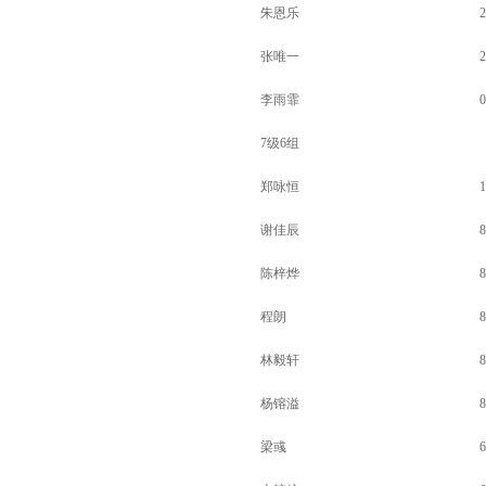
朱恩乐
2
张唯一
2
李雨霏
0
7级6组
郑咏恒
1
谢佳辰
8
陈梓烨
8
程朗
8
林毅轩
8
杨镕溢
8
梁彧
6