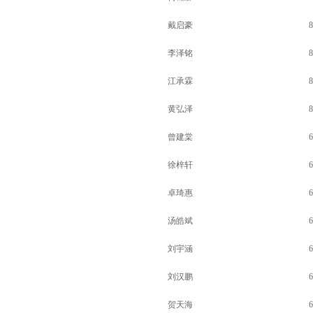
戴启豪
8
李泽铭
8
江承霖
8
黄弘泽
8
曾建棠
6
徐梓轩
6
卓琦惠
6
汤皓斌
6
刘宇涵
6
刘汉鹏
6
贺天海
6