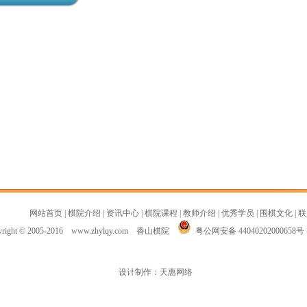
网站首页
|
棋院介绍
|
资讯中心
|
棋院课程
|
教师介绍
|
优秀学员
|
围棋文化
|
联
yright © 2005-2016 www.zhylqy.com 香山棋院
粤公网安备 44040202000658号
设计制作：天惠网络